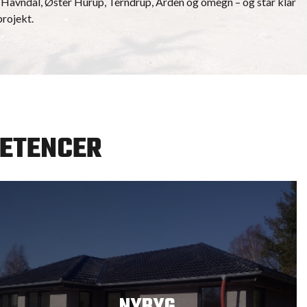
Havndal, Øster Hurup, Terndrup, Arden og omegn – og står klar
projekt.
ETENCER