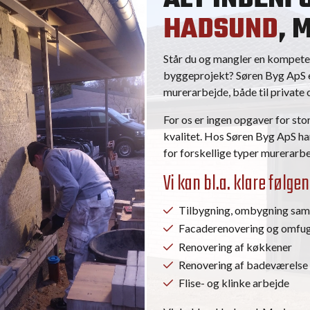
HADSUND
, 
Står du og mangler en kompete
byggeprojekt? Søren Byg ApS er
murerarbejde, både til private 
For os er ingen opgaver for sto
kvalitet. Hos Søren Byg ApS ha
for forskellige typer murerarbe
Vi kan bl.a. klare følg
Tilbygning, ombygning sa
Facaderenovering og
omfug
Renovering af køkkener
Renovering af badeværelse
Flise- og klinke arbejde