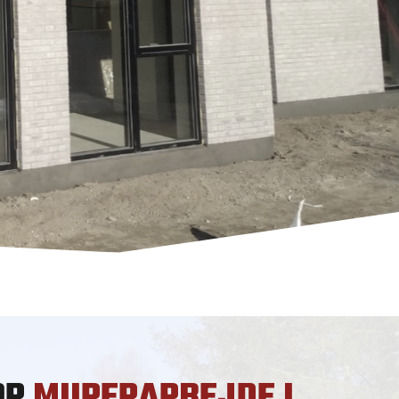
OR
MURERARBEJDE I