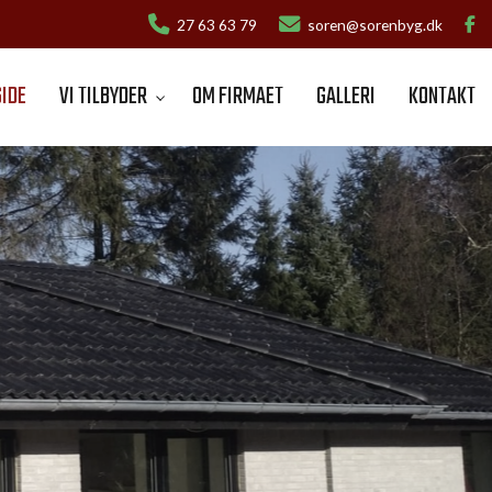
27 63 63 79
soren@sorenbyg.dk
IDE
VI TILBYDER
OM FIRMAET
GALLERI
KONTAKT