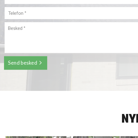
Personlig
info
NY