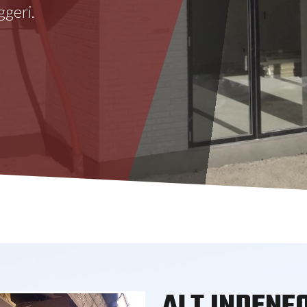
geri.
ALT INDENF