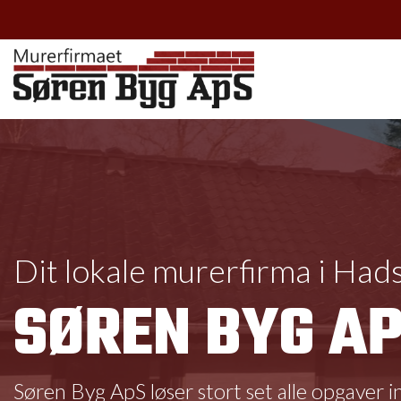
Gå
til
hovedindhold
Dit lokale murerfirma i Had
SØREN BYG A
Søren Byg ApS løser stort set alle opgaver i