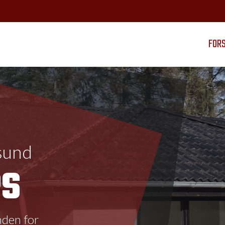
FORS
sund
PS
nden for